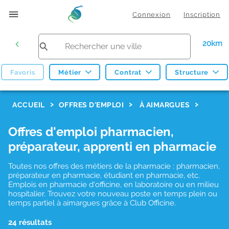
Connexion
Inscription
20km
Favoris
Métier
Contrat
Structure
F
ACCUEIL
OFFRES D'EMPLOI
À AIMARGUES
i
Offres d'emploi pharmacien,
l
préparateur, apprenti en pharmacie
t
r
Toutes nos offres des métiers de la pharmacie : pharmacien,
préparateur en pharmacie, étudiant en pharmacie, etc.
e
Emplois en pharmacie d'officine, en laboratoire ou en milieu
hospitalier. Trouvez votre nouveau poste en temps plein ou
s
temps partiel à aimargues grâce à Club Officine.
d
24 résultats
e