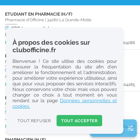
r
ETUDIANT EN PHARMACIE (H/F)
e
Pharmacie d'Officine
|
34280
La Grande-Motte
c
CDD
temps partiel
Du 31/08/26 au 29/06/27
h
À propos des cookies sur
Publiée il y a 3 jour(s)
#204286
e
clubofficine.fr
r
PRÉPARATEUR EN PHARMACIE (H/F)
Bienvenue ! Ce site utilise des cookies pour
Pharmacie d'Officine
|
34280
La Grande-Motte
c
mesurer la fréquentation du site afin d’en
CDI
temps plein
améliorer le fonctionnement et l’administration,
h
À partir du 13/09/26
pour améliorer votre expérience utilisateur, ainsi
e
que pour vous proposer des services interactifs.
Publiée il y a 3 jour(s)
#204285
Nous conservons votre choix mais vous pouvez
changer ce choix à tout moment en vous
ETUDIANT EN PHARMACIE (H/F)
Réinitialiser
rendant sur la page
Données personnelles et
Pharmacie d'Officine
|
30250
Sommières
cookies.
CDD
temps plein
2
Jusqu'au 02/09/26
0
TOUT REFUSER
TOUT ACCEPTER
k
Publiée il y a 4 jour(s)
#204238
2 filtre(s) actifs
m
Consulter les offres de la France d'outre-mer
PHARMACIEN (H/F)