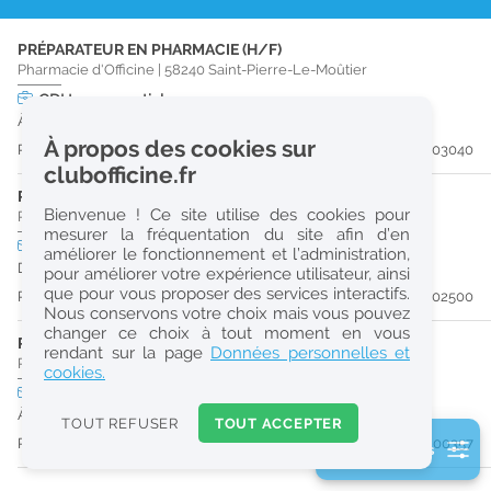
r
PRÉPARATEUR EN PHARMACIE (H/F)
e
Pharmacie d'Officine
|
58240
Saint-Pierre-Le-Moûtier
c
CDI
temps partiel
À partir du 31/08/26
h
À propos des cookies sur
Publiée il y a 20 jour(s)
#203040
e
clubofficine.fr
r
PRÉPARATEUR EN PHARMACIE (H/F)
Bienvenue ! Ce site utilise des cookies pour
Pharmacie d'Officine
|
03000
Moulins
c
mesurer la fréquentation du site afin d’en
CDD
temps plein
améliorer le fonctionnement et l’administration,
h
Du 28/09/26 au 29/04/27
pour améliorer votre expérience utilisateur, ainsi
e
que pour vous proposer des services interactifs.
Publiée il y a 28 jour(s)
#202500
Nous conservons votre choix mais vous pouvez
changer ce choix à tout moment en vous
PHARMACIEN (H/F)
Réinitialiser
rendant sur la page
Données personnelles et
Pharmacie d'Officine
|
03000
Moulins
cookies.
CDI
temps plein
2
À partir du 31/08/26
0
TOUT REFUSER
TOUT ACCEPTER
k
Publiée il y a 55 jour(s)
#200357
2 filtre(s) actifs
m
Consulter les offres de la France d'outre-mer