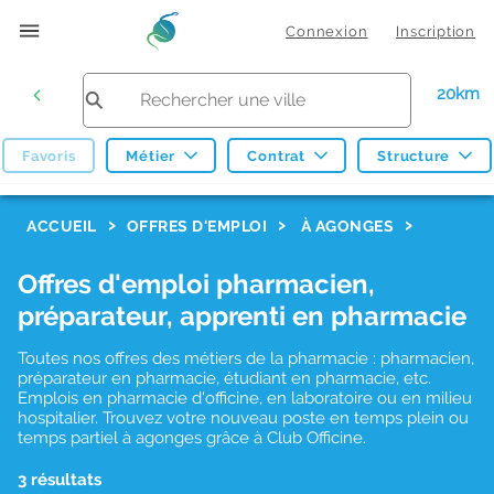
Connexion
Inscription
20km
Favoris
Métier
Contrat
Structure
F
ACCUEIL
OFFRES D'EMPLOI
À AGONGES
i
Offres d'emploi pharmacien,
l
préparateur, apprenti en pharmacie
t
r
Toutes nos offres des métiers de la pharmacie : pharmacien,
préparateur en pharmacie, étudiant en pharmacie, etc.
e
Emplois en pharmacie d'officine, en laboratoire ou en milieu
hospitalier. Trouvez votre nouveau poste en temps plein ou
s
temps partiel à agonges grâce à Club Officine.
d
3 résultats
e