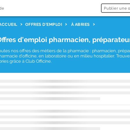
de
Publier une o
ACCUEIL
OFFRES D'EMPLOI
À ABRIES
Offres d'emploi pharmacien, préparateu
outes nos offres des métiers de la pharmacie : pharmacien, prépa
harmacie d'officine, en laboratoire ou en milieu hospitalier. Tro
bries grâce à Club Officine.