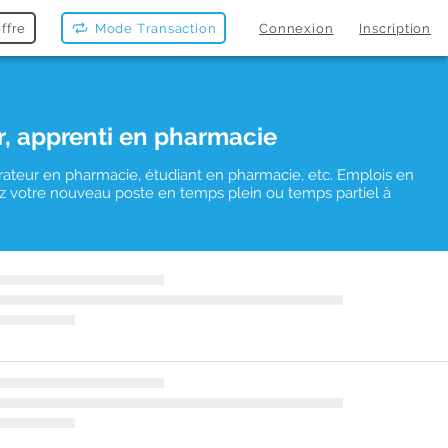
ffre
Mode Transaction
Connexion
Inscription
r, apprenti en pharmacie
rateur en pharmacie, étudiant en pharmacie, etc. Emplois en
uvez votre nouveau poste en temps plein ou temps partiel à