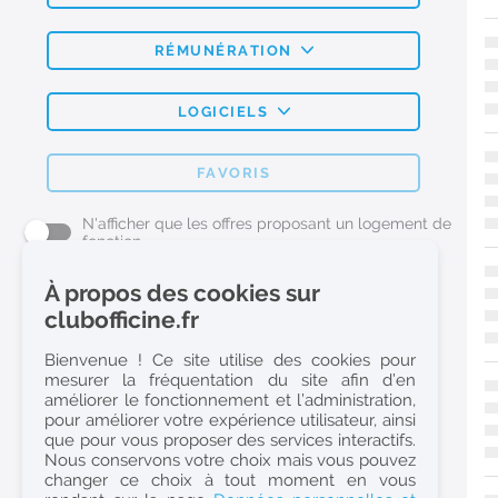
RÉMUNÉRATION
LOGICIELS
FAVORIS
N'afficher que les offres proposant un logement de
fonction
À propos des cookies sur
L'emploi Pharmacie par métier
clubofficine.fr
Pharmacien (H/F)
Bienvenue ! Ce site utilise des cookies pour
mesurer la fréquentation du site afin d’en
Préparateur en Pharmacie (H/F)
améliorer le fonctionnement et l’administration,
Etudiant en Pharmacie (H/F)
pour améliorer votre expérience utilisateur, ainsi
que pour vous proposer des services interactifs.
Etudiant en Pharmacie 6e année validée (H/F)
Nous conservons votre choix mais vous pouvez
Conseiller Dermo Cosmetique - Esthéticienne (H/F)
changer ce choix à tout moment en vous