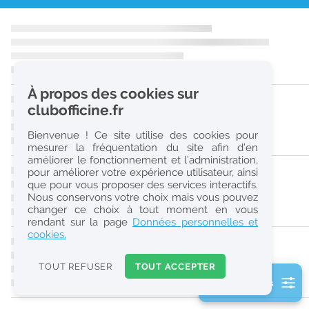
r
e
c
h
À propos des cookies sur
e
clubofficine.fr
r
Bienvenue ! Ce site utilise des cookies pour
c
mesurer la fréquentation du site afin d’en
améliorer le fonctionnement et l’administration,
h
pour améliorer votre expérience utilisateur, ainsi
e
que pour vous proposer des services interactifs.
Nous conservons votre choix mais vous pouvez
changer ce choix à tout moment en vous
Réinitialiser
rendant sur la page
Données personnelles et
cookies.
2
0
TOUT REFUSER
TOUT ACCEPTER
k
2 filtre(s) actifs
m
Consulter les offres de la France d'outre-mer