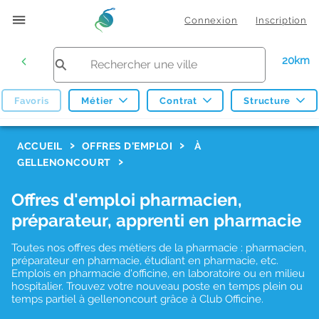
Connexion
Inscription
20km
Favoris
Métier
Contrat
Structure
F
ACCUEIL
OFFRES D'EMPLOI
À
GELLENONCOURT
i
l
Offres d'emploi pharmacien,
t
préparateur, apprenti en pharmacie
r
Toutes nos offres des métiers de la pharmacie : pharmacien,
e
préparateur en pharmacie, étudiant en pharmacie, etc.
s
Emplois en pharmacie d'officine, en laboratoire ou en milieu
hospitalier. Trouvez votre nouveau poste en temps plein ou
d
temps partiel à gellenoncourt grâce à Club Officine.
e